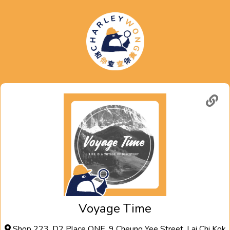
Voyage Time
Shop 223, D2 Place ONE, 9 Cheung Yee Street, Lai Chi Kok