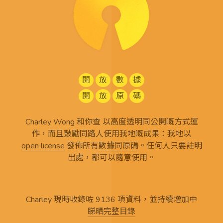
開
放
數
據
開
放
原
碼
Charley Wong 和你查 以高度透明同公開嘅方式運
作，而且鼓勵同路人使用我地嘅成果：我地以
open license
發佈所有
數據同原碼
。任何人只要註明
出處，都可以隨意使用。
Charley 現時收錄咗 9136 項資料，並持續增加中
睇晒完整目錄