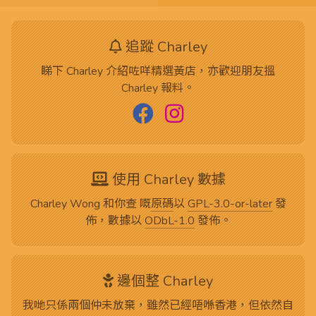
追蹤 Charley
睇下 Charley 介紹咗咩精選黃店，亦歡迎朋友搵
Charley 報料。
使用 Charley 數據
Charley Wong 和你查 嘅
原碼
以
GPL-3.0-or-later
發
佈，數據以
ODbL-1.0
發佈。
邊個整 Charley
我哋只係兩個仲未放棄，雖然已經唔喺香港，但依然自