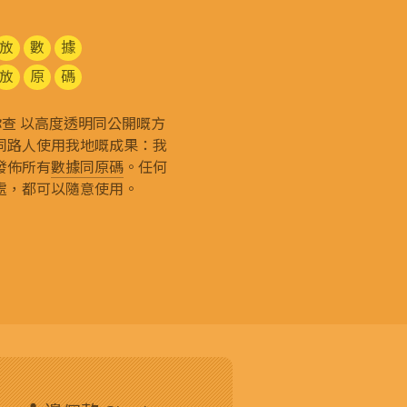
放
數
據
放
原
碼
g 和你查 以高度透明同公開嘅方
同路人使用我地嘅成果：我
發佈所有
數據同原碼
。任何
處，都可以隨意使用。