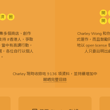
開
濟
圈
開
查 搜集多個商店、創作
Charley Won
持 #香港人，爭取
式運作，而且鼓勵
言。當中有高調行動，
地以
open license
選，各位自行以個人
人只要註明出
。
Charley 現時收錄咗 9136 項資料，並持續增加中
睇晒完整目錄