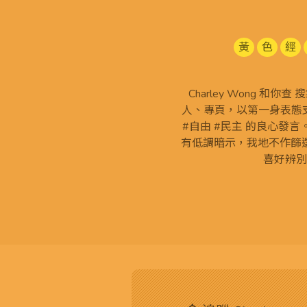
黃
色
經
Charley Wong 和你
人、專頁，以第一身表態支
#自由 #民主 的良心發
有低調暗示，我地不作篩
喜好辨別