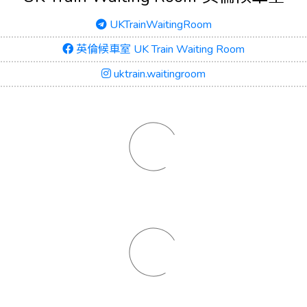
UKTrainWaitingRoom
英倫候車室 UK Train Waiting Room
uktrain.waitingroom