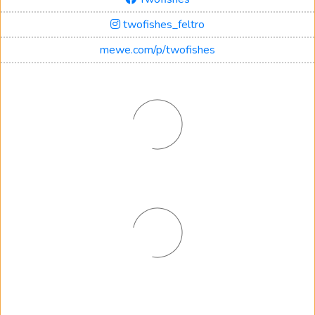
twofishes_feltro
mewe.com/p/twofishes