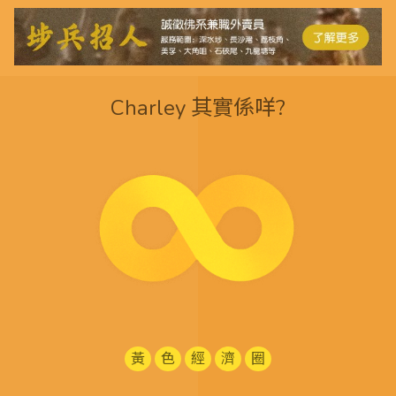
Charley 其實係咩?
黃
色
經
濟
圈