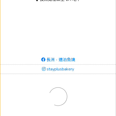
長洲 - 適泊魚燒
stayplusbakery