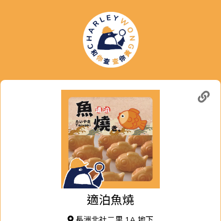
適泊魚燒
長洲北社二里 1A 地下