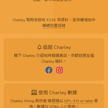
Charley 現時收錄咗 9136 項資料，並持續增加中
睇晒完整目錄
追蹤 Charley
睇下 Charley 介紹咗咩精選黃店，亦歡迎朋友搵
Charley 報料。
使用 Charley 數據
Charley Wong 和你查 嘅
原碼
以
GPL-3.0-or-later
發
佈，數據以
ODbL-1.0
發佈。