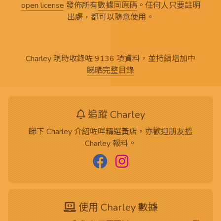
open license
發佈所有
數據同原碼
。任何人只要註明
出處，都可以隨意使用。
Charley 現時收錄咗 9136 項資料，並持續增加中
睇晒完整目錄
追蹤 Charley
睇下 Charley 介紹咗咩精選黃店，亦歡迎朋友搵
Charley 報料。
使用 Charley 數據