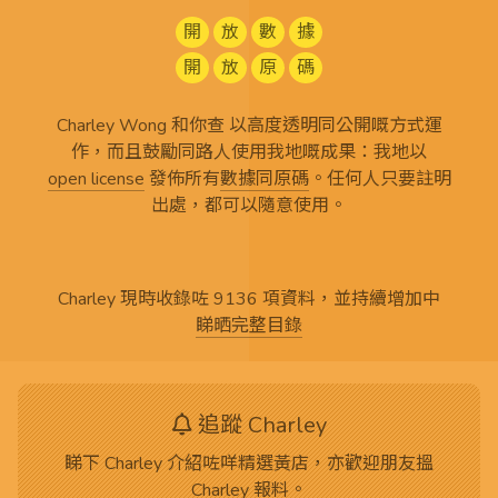
開
放
數
據
開
放
原
碼
Charley Wong 和你查 以高度透明同公開嘅方式運
作，而且鼓勵同路人使用我地嘅成果：我地以
open license
發佈所有
數據同原碼
。任何人只要註明
出處，都可以隨意使用。
Charley 現時收錄咗 9136 項資料，並持續增加中
睇晒完整目錄
追蹤 Charley
睇下 Charley 介紹咗咩精選黃店，亦歡迎朋友搵
Charley 報料。