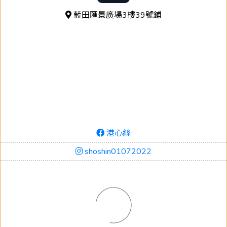
藍田匯景廣場3樓39號鋪
港心絲
shoshin01072022