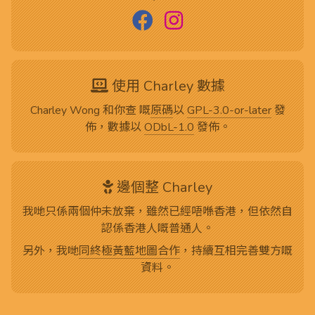
使用 Charley 數據
Charley Wong 和你查 嘅
原碼
以
GPL-3.0-or-later
發
佈，數據以
ODbL-1.0
發佈。
邊個整 Charley
我哋只係兩個仲未放棄，雖然已經唔喺香港，但依然自
認係香港人嘅普通人。
另外，我哋
同終極黃藍地圖合作
，持續互相完善雙方嘅
資料。