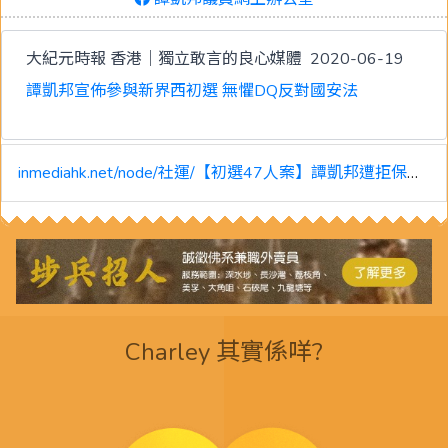
大紀元時報 香港｜獨立敢言的良心媒體
2020-06-19
譚凱邦宣佈參與新界西初選 無懼DQ反對國安法
inmediahk.net/node/社運/【初選47人案】譚凱邦遭拒保釋-律政司指主張清算前黑警及制裁官員
Charley 其實係咩?