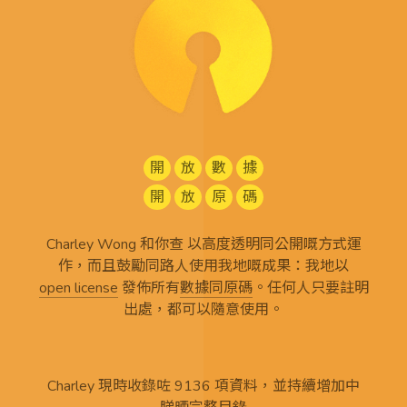
開
放
數
據
開
放
原
碼
Charley Wong 和你查 以高度透明同公開嘅方式運
作，而且鼓勵同路人使用我地嘅成果：我地以
open license
發佈所有
數據同原碼
。任何人只要註明
出處，都可以隨意使用。
Charley 現時收錄咗 9136 項資料，並持續增加中