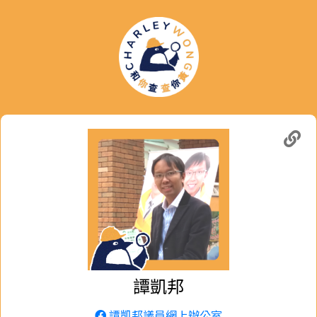
譚凱邦
譚凱邦議員網上辦公室