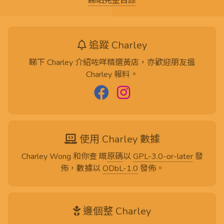
睇晒完整目錄
追蹤 Charley
睇下 Charley 介紹咗咩精選黃店，亦歡迎朋友搵
Charley 報料。
使用 Charley 數據
Charley Wong 和你查 嘅
原碼
以
GPL-3.0-or-later
發
佈，數據以
ODbL-1.0
發佈。
邊個整 Charley