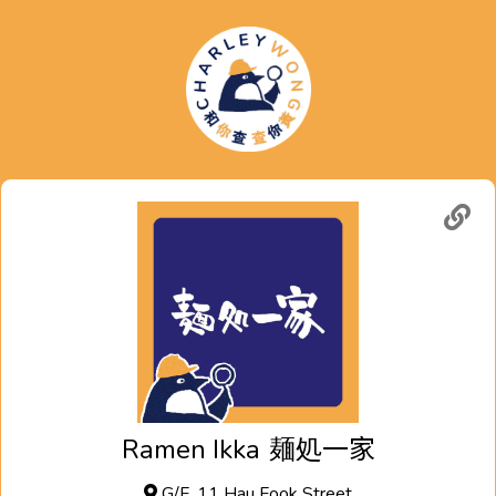
Ramen Ikka
麺処一家
G/F, 11 Hau Fook Street