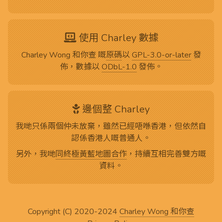
使用 Charley 數據
Charley Wong 和你查 嘅
原碼
以
GPL-3.0-or-later
發
佈，數據以
ODbL-1.0
發佈。
邊個整 Charley
我哋只係兩個仲未放棄，雖然已經唔喺香港，但依然自
認係香港人嘅普通人。
另外，我哋
同終極黃藍地圖合作
，持續互相完善雙方嘅
資料。
Copyright (C) 2020-2024
Charley Wong 和你查