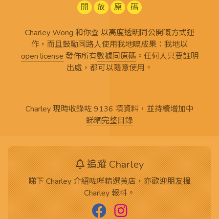
開
放
原
碼
Charley Wong 和你查 以高度透明同公開嘅方式運
作，而且鼓勵同路人使用我地嘅成果：我地以
open license
發佈所有
數據同原碼
。任何人只要註明
出處，都可以隨意使用。
Charley 現時收錄咗 9136 項資料，並持續增加中
睇晒完整目錄
追蹤 Charley
睇下 Charley 介紹咗咩精選黃店，亦歡迎朋友搵
Charley 報料。