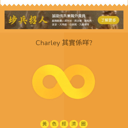
Charley 其實係咩?
黃
色
經
濟
圈