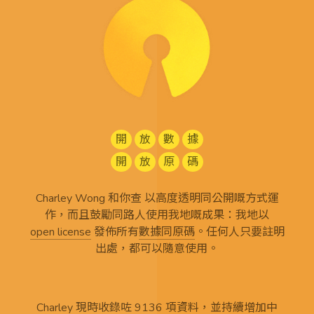
開
放
數
據
開
放
原
碼
Charley Wong 和你查 以高度透明同公開嘅方式運
作，而且鼓勵同路人使用我地嘅成果：我地以
open license
發佈所有
數據同原碼
。任何人只要註明
出處，都可以隨意使用。
Charley 現時收錄咗 9136 項資料，並持續增加中