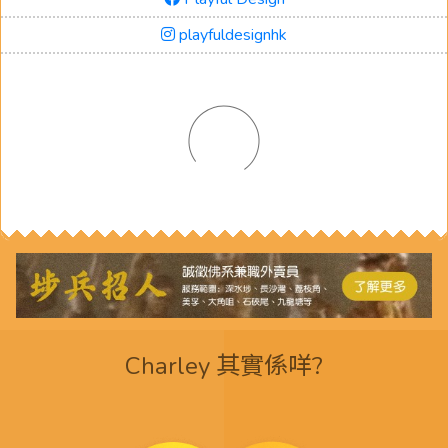
playfuldesignhk
Charley 其實係咩?