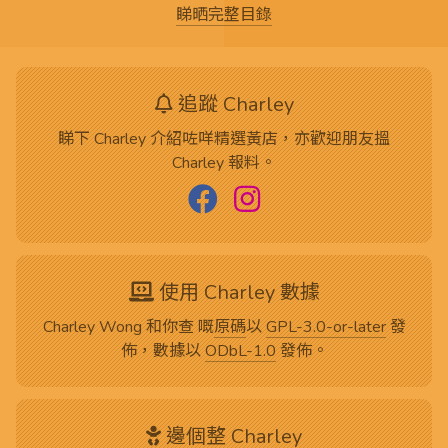
睇晒完整目錄
追蹤 Charley
睇下 Charley 介紹咗咩精選黃店，亦歡迎朋友搵
Charley 報料。
使用 Charley 數據
Charley Wong 和你查 嘅
原碼
以
GPL-3.0-or-later
發
佈，數據以
ODbL-1.0
發佈。
邊個整 Charley