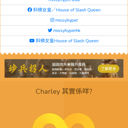
斜槓女皇／House of Slash Queen
missyhyper
missyhyperhk
斜槓女皇House of Slash Queen
Charley 其實係咩?