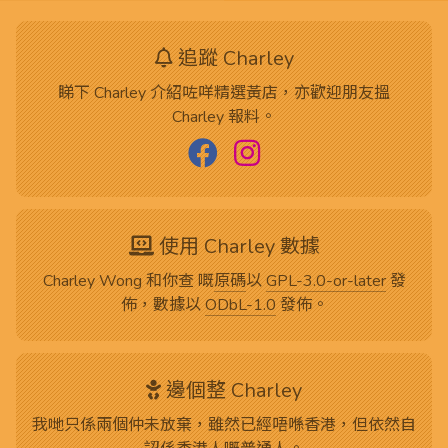
追蹤 Charley
睇下 Charley 介紹咗咩精選黃店，亦歡迎朋友搵
Charley 報料。
使用 Charley 數據
Charley Wong 和你查 嘅
原碼
以
GPL-3.0-or-later
發
佈，數據以
ODbL-1.0
發佈。
邊個整 Charley
我哋只係兩個仲未放棄，雖然已經唔喺香港，但依然自