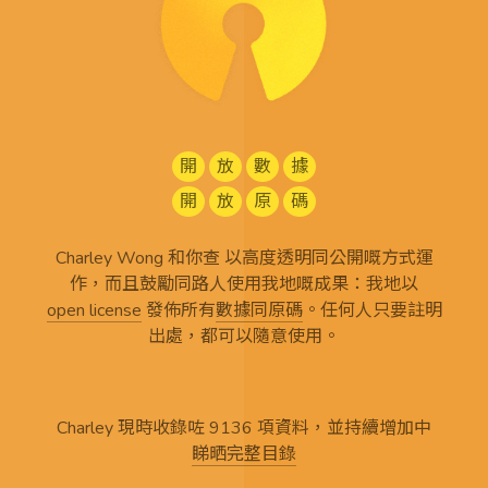
開
放
數
據
開
放
原
碼
Charley Wong 和你查 以高度透明同公開嘅方式運
作，而且鼓勵同路人使用我地嘅成果：我地以
open license
發佈所有
數據同原碼
。任何人只要註明
出處，都可以隨意使用。
Charley 現時收錄咗 9136 項資料，並持續增加中
睇晒完整目錄