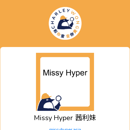
Missy Hyper
茜利妹
missyhyper.asia