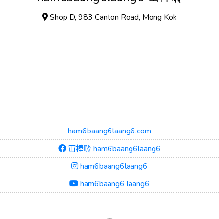
Shop D, 983 Canton Road, Mong Kok
ham6baang6laang6.com
冚棒唥 ham6baang6laang6
ham6baang6laang6
ham6baang6 laang6