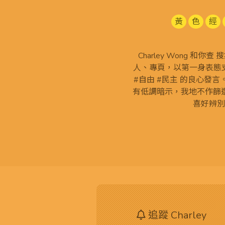
黃
色
經
Charley Wong 和你
人、專頁，以第一身表態支
#自由 #民主 的良心發
有低調暗示，我地不作篩
喜好辨別
追蹤 Charley