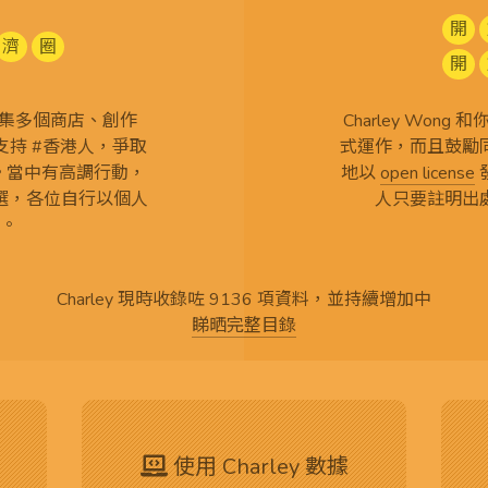
開
濟
圈
開
查 搜集多個商店、創作
Charley Won
持 #香港人，爭取
式運作，而且鼓勵
言。當中有高調行動，
地以
open license
選，各位自行以個人
人只要註明出
。
Charley 現時收錄咗 9136 項資料，並持續增加中
睇晒完整目錄
使用 Charley 數據