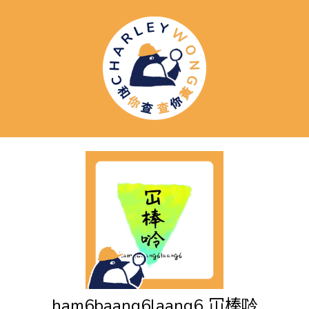
ham6baang6laang6
冚棒唥