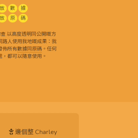
放
數
據
放
原
碼
g 和你查 以高度透明同公開嘅方
同路人使用我地嘅成果：我
發佈所有
數據同原碼
。任何
處，都可以隨意使用。
邊個整 Charley