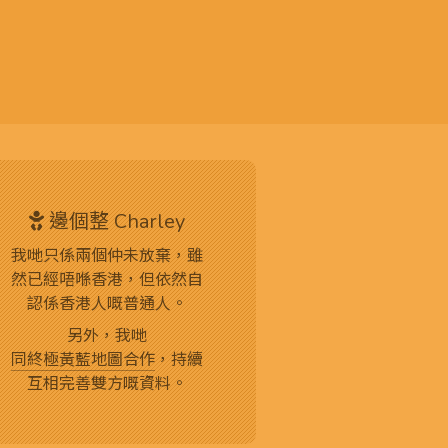
邊個整 Charley
我哋只係兩個仲未放棄，雖
然已經唔喺香港，但依然自
認係香港人嘅普通人。
另外，我哋
同終極黃藍地圖合作
，持續
互相完善雙方嘅資料。