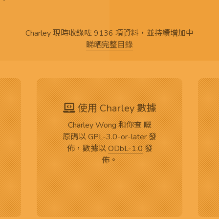
。
Charley 現時收錄咗 9136 項資料，並持續增加中
睇晒完整目錄
使用 Charley 數據
Charley Wong 和你查 嘅
原碼
以
GPL-3.0-or-later
發
佈，數據以
ODbL-1.0
發
佈。