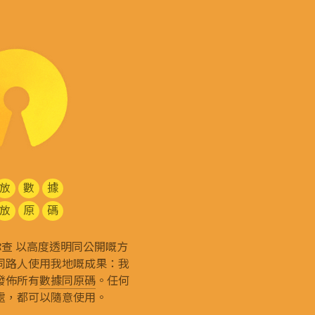
放
數
據
放
原
碼
g 和你查 以高度透明同公開嘅方
同路人使用我地嘅成果：我
發佈所有
數據同原碼
。任何
處，都可以隨意使用。