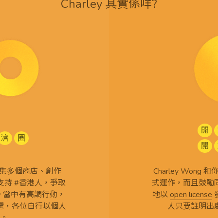
Charley 其實係咩?
開
濟
圈
開
查 搜集多個商店、創作
Charley Won
持 #香港人，爭取
式運作，而且鼓勵
言。當中有高調行動，
地以
open license
選，各位自行以個人
人只要註明出