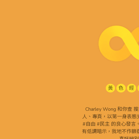
黃
色
經
Charley Wong 和你
人、專頁，以第一身表態支
#自由 #民主 的良心發
有低調暗示，我地不作篩