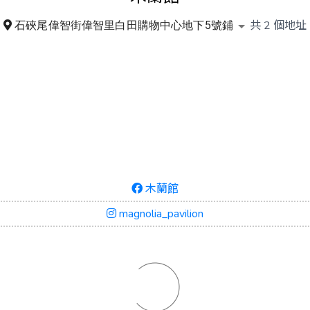
共
2
個地址
石硤尾偉智街偉智里白田購物中心地下5號鋪
木蘭館
magnolia_pavilion