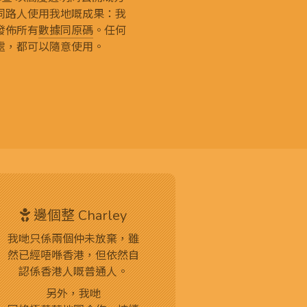
同路人使用我地嘅成果：我
發佈所有
數據同原碼
。任何
處，都可以隨意使用。
邊個整 Charley
我哋只係兩個仲未放棄，雖
然已經唔喺香港，但依然自
認係香港人嘅普通人。
另外，我哋