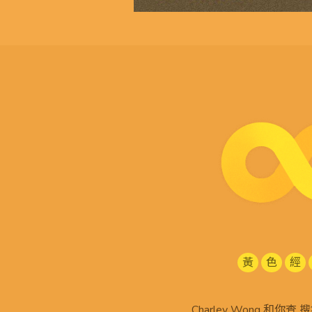
黃
色
經
Charley Wong 和你