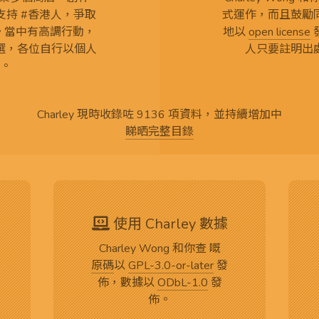
持 #香港人，爭取
式運作，而且鼓勵
言。當中有高調行動，
地以
open license
選，各位自行以個人
人只要註明出
。
Charley 現時收錄咗 9136 項資料，並持續增加中
睇晒完整目錄
使用 Charley 數據
Charley Wong 和你查 嘅
原碼
以
GPL-3.0-or-later
發
佈，數據以
ODbL-1.0
發
佈。