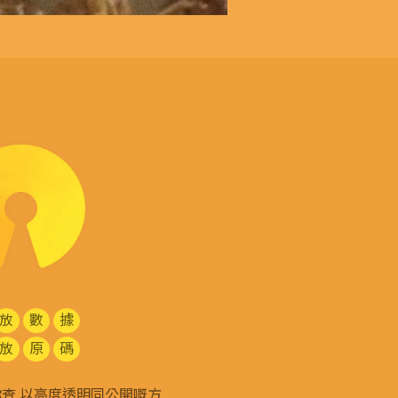
放
數
據
放
原
碼
g 和你查 以高度透明同公開嘅方