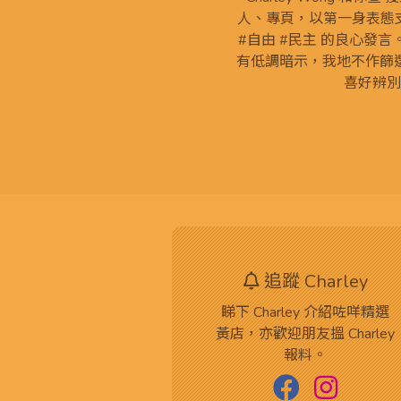
人、專頁，以第一身表態支
#自由 #民主 的良心發
有低調暗示，我地不作篩
喜好辨別
追蹤 Charley
睇下 Charley 介紹咗咩精選
黃店，亦歡迎朋友搵 Charley
報料。