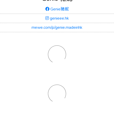
Genie豬妮
genieee.hk
mewe.com/p/genie.madeinhk