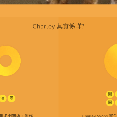
Charley 其實係咩?
開
濟
圈
開
查 搜集多個商店、創作
Charley Won