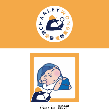
Genie
豬妮