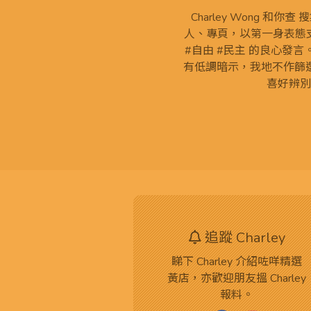
Charley Wong 和你
人、專頁，以第一身表態支
#自由 #民主 的良心發
有低調暗示，我地不作篩
喜好辨別
追蹤 Charley
睇下 Charley 介紹咗咩精選
黃店，亦歡迎朋友搵 Charley
報料。