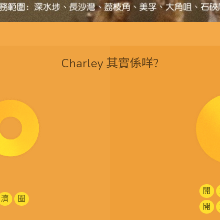
Charley 其實係咩?
開
濟
圈
開