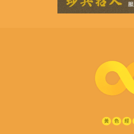
黃
色
經