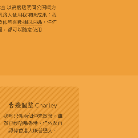
g 和你查 以高度透明同公開嘅方
同路人使用我地嘅成果：我
發佈所有
數據同原碼
。任何
處，都可以隨意使用。
邊個整 Charley
我哋只係兩個仲未放棄，雖
然已經唔喺香港，但依然自
認係香港人嘅普通人。