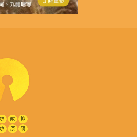
放
數
據
放
原
碼