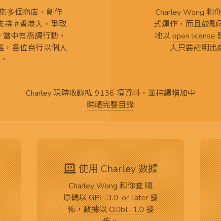
查 搜集多個商店、創作
Charley Won
持 #香港人，爭取
式運作，而且鼓勵
言。當中有高調行動，
地以
open license
選，各位自行以個人
人只要註明出
。
Charley 現時收錄咗 9136 項資料，並持續增加中
睇晒完整目錄
使用 Charley 數據
Charley Wong 和你查 嘅
原碼
以
GPL-3.0-or-later
發
佈，數據以
ODbL-1.0
發