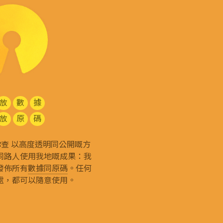
放
數
據
放
原
碼
g 和你查 以高度透明同公開嘅方
同路人使用我地嘅成果：我
發佈所有
數據同原碼
。任何
處，都可以隨意使用。