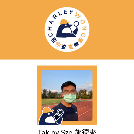
Takloy Sze
施德來