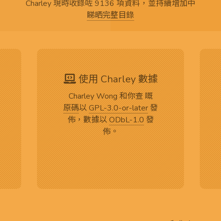
Charley 現時收錄咗 9136 項資料，並持續增加中
睇晒完整目錄
使用 Charley 數據
Charley Wong 和你查 嘅
原碼
以
GPL-3.0-or-later
發
佈，數據以
ODbL-1.0
發
佈。