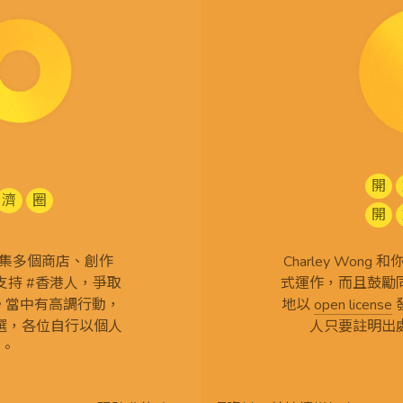
開
濟
圈
開
查 搜集多個商店、創作
Charley Won
持 #香港人，爭取
式運作，而且鼓勵
言。當中有高調行動，
地以
open license
選，各位自行以個人
人只要註明出
。