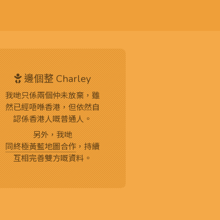
邊個整 Charley
我哋只係兩個仲未放棄，雖
然已經唔喺香港，但依然自
認係香港人嘅普通人。
另外，我哋
同終極黃藍地圖合作
，持續
互相完善雙方嘅資料。