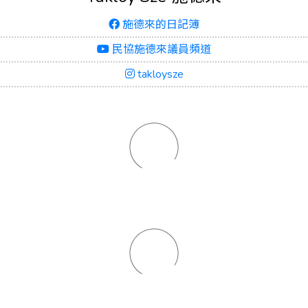
施德來的日記簿
民協施德來議員頻道
takloysze