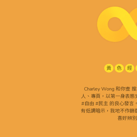
黃
色
經
Charley Wong 和你
人、專頁，以第一身表態支
#自由 #民主 的良心發
有低調暗示，我地不作篩
喜好辨別