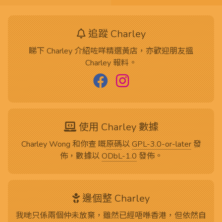
追蹤 Charley
睇下 Charley 介紹咗咩精選黃店，亦歡迎朋友搵
Charley 報料。
使用 Charley 數據
Charley Wong 和你查 嘅
原碼
以
GPL-3.0-or-later
發
佈，數據以
ODbL-1.0
發佈。
邊個整 Charley
我哋只係兩個仲未放棄，雖然已經唔喺香港，但依然自