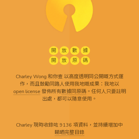
開
放
數
據
開
放
原
碼
Charley Wong 和你查 以高度透明同公開嘅方式運
作，而且鼓勵同路人使用我地嘅成果：我地以
open license
發佈所有
數據同原碼
。任何人只要註明
出處，都可以隨意使用。
Charley 現時收錄咗 9136 項資料，並持續增加中
睇晒完整目錄