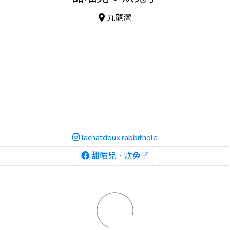
九龍灣
lachatdoux.rabbithole
甜喵兒．炊兔子