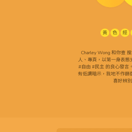
黃
色
經
Charley Wong 和你
人、專頁，以第一身表態支
#自由 #民主 的良心發
有低調暗示，我地不作篩
喜好辨別