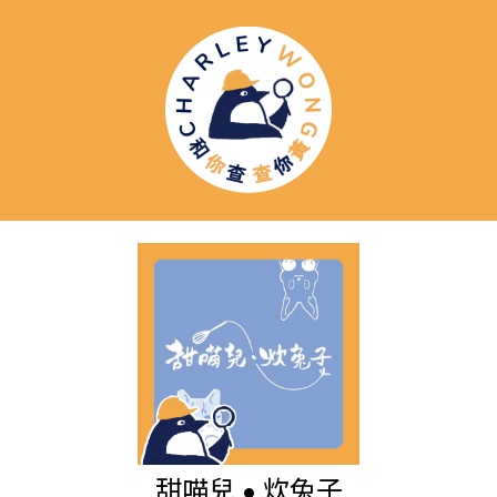
甜喵兒 • 炊兔子