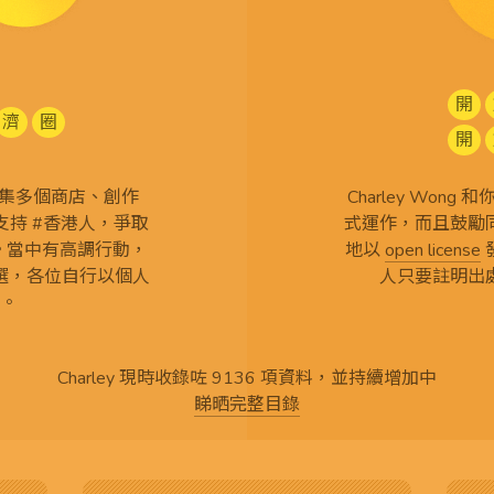
開
濟
圈
開
查 搜集多個商店、創作
Charley Won
持 #香港人，爭取
式運作，而且鼓勵
言。當中有高調行動，
地以
open license
選，各位自行以個人
人只要註明出
。
Charley 現時收錄咗 9136 項資料，並持續增加中
睇晒完整目錄