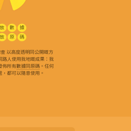
放
數
據
放
原
碼
g 和你查 以高度透明同公開嘅方
同路人使用我地嘅成果：我
發佈所有
數據同原碼
。任何
處，都可以隨意使用。