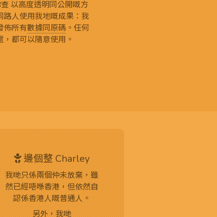
g 和你查 以高度透明同公開嘅方
同路人使用我地嘅成果：我
發佈所有
數據同原碼
。任何
處，都可以隨意使用。
邊個整 Charley
我哋只係兩個仲未放棄，雖
然已經唔喺香港，但依然自
認係香港人嘅普通人。
另外，我哋