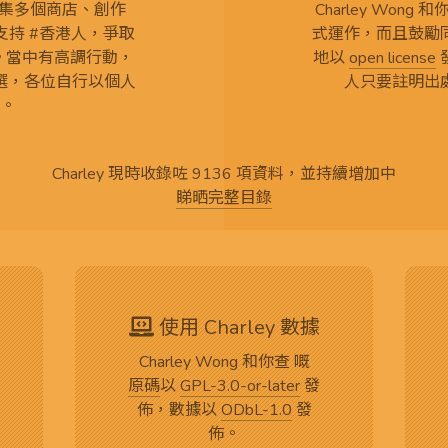
查 搜集多個商店、創作
Charley Won
持 #香港人，爭取
式運作，而且鼓勵
言。當中有高調行動，
地以
open license
選，各位自行以個人
人只要註明出
。
Charley 現時收錄咗 9136 項資料，並持續增加中
睇晒完整目錄
使用 Charley 數據
Charley Wong 和你查 嘅
原碼
以
GPL-3.0-or-later
發
佈，數據以
ODbL-1.0
發
佈。