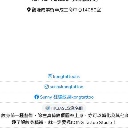
觀塘成業街華成工商中心1408B室
kongtattoohk
sunnykongtattoo
Sunny 狂繡紋身kongtattoo
HKBASE企業名冊
: 紋身係一種藝術，除左真係紋個圖案上身，亦可以轉化為其他
趣了解紋身藝術，就一定要搵KONG Tattoo Studio！