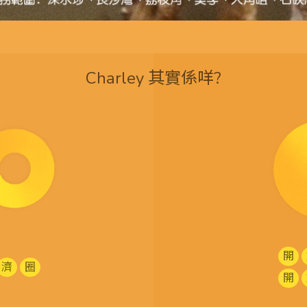
Charley 其實係咩?
開
濟
圈
開