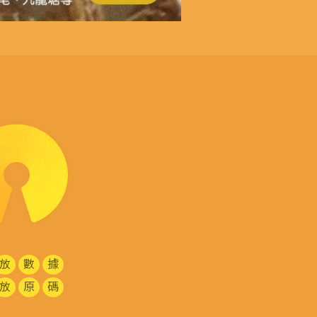
放
數
據
放
原
碼