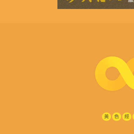
黃
色
經