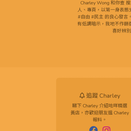
Charley Wong 和你
人、專頁，以第一身表態支
#自由 #民主 的良心發
有低調暗示，我地不作篩
喜好辨別
追蹤 Charley
睇下 Charley 介紹咗咩精選
黃店，亦歡迎朋友搵 Charley
報料。