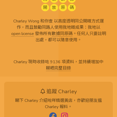
開
放
原
碼
Charley Wong 和你查 以高度透明同公開嘅方式運
作，而且鼓勵同路人使用我地嘅成果：我地以
open license
發佈所有
數據同原碼
。任何人只要註明
出處，都可以隨意使用。
Charley 現時收錄咗 9136 項資料，並持續增加中
睇晒完整目錄
追蹤 Charley
睇下 Charley 介紹咗咩精選黃店，亦歡迎朋友搵
Charley 報料。