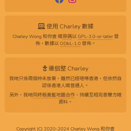
使用 Charley 數據
Charley Wong 和你查 嘅
原碼
以
GPL-3.0-or-later
發
佈，數據以
ODbL-1.0
發佈。
邊個整 Charley
我哋只係兩個仲未放棄，雖然已經唔喺香港，但依然自
認係香港人嘅普通人。
另外，我哋
同終極黃藍地圖合作
，持續互相完善雙方嘅
資料。
Copyright (C) 2020-2024
Charley Wong 和你查