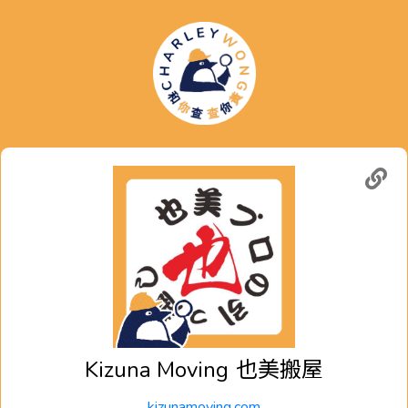
Kizuna Moving
也美搬屋
kizunamoving.com