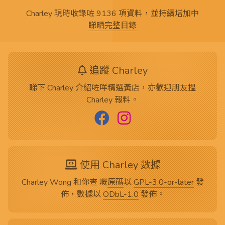
Charley 現時收錄咗 9136 項資料，並持續增加中
睇晒完整目錄
追蹤 Charley
睇下 Charley 介紹咗咩精選黃店，亦歡迎朋友搵
Charley 報料。
使用 Charley 數據
Charley Wong 和你查 嘅
原碼
以
GPL-3.0-or-later
發
佈，數據以
ODbL-1.0
發佈。