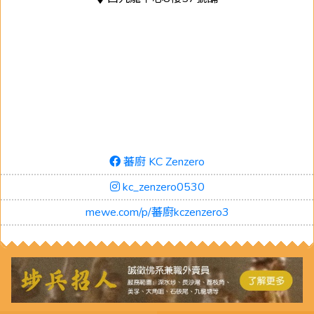
蕃廚 KC Zenzero
kc_zenzero0530
mewe.com/p/蕃廚kczenzero3