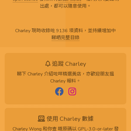
出處，都可以隨意使用。
Charley 現時收錄咗 9136 項資料，並持續增加中
睇晒完整目錄
追蹤 Charley
睇下 Charley 介紹咗咩精選黃店，亦歡迎朋友搵
Charley 報料。
使用 Charley 數據
Charley Wong 和你查 嘅
原碼
以
GPL-3.0-or-later
發