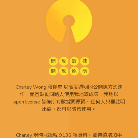
開
放
數
據
開
放
原
碼
Charley Wong 和你查 以高度透明同公開嘅方式運
作，而且鼓勵同路人使用我地嘅成果：我地以
open license
發佈所有
數據同原碼
。任何人只要註明
出處，都可以隨意使用。
Charley 現時收錄咗 9136 項資料，並持續增加中