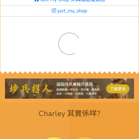
just_my_shop
Charley 其實係咩?