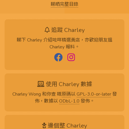
睇晒完整目錄
追蹤 Charley
睇下 Charley 介紹咗咩精選黃店，亦歡迎朋友搵
Charley 報料。
使用 Charley 數據
Charley Wong 和你查 嘅
原碼
以
GPL-3.0-or-later
發
佈，數據以
ODbL-1.0
發佈。
邊個整 Charley