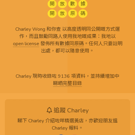
開
放
數
據
開
放
原
碼
Charley Wong 和你查 以高度透明同公開嘅方式運
作，而且鼓勵同路人使用我地嘅成果：我地以
open license
發佈所有
數據同原碼
。任何人只要註明
出處，都可以隨意使用。
Charley 現時收錄咗 9136 項資料，並持續增加中
睇晒完整目錄
追蹤 Charley
睇下 Charley 介紹咗咩精選黃店，亦歡迎朋友搵
Charley 報料。