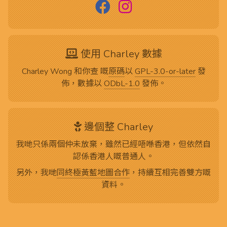
使用 Charley 數據
Charley Wong 和你查 嘅
原碼
以
GPL-3.0-or-later
發
佈，數據以
ODbL-1.0
發佈。
邊個整 Charley
我哋只係兩個仲未放棄，雖然已經唔喺香港，但依然自
認係香港人嘅普通人。
另外，我哋
同終極黃藍地圖合作
，持續互相完善雙方嘅
資料。