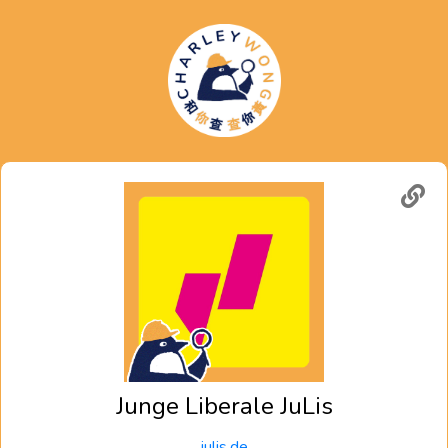
Junge Liberale JuLis
julis.de