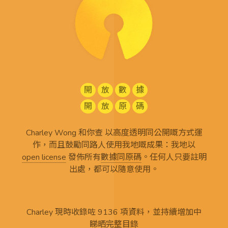
開
放
數
據
開
放
原
碼
Charley Wong 和你查 以高度透明同公開嘅方式運
作，而且鼓勵同路人使用我地嘅成果：我地以
open license
發佈所有
數據同原碼
。任何人只要註明
出處，都可以隨意使用。
Charley 現時收錄咗 9136 項資料，並持續增加中
睇晒完整目錄