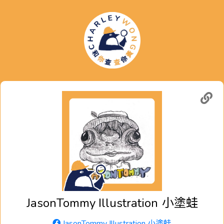
JasonTommy Illustration
小塗蛙
JasonTommy Illustration 小塗蛙