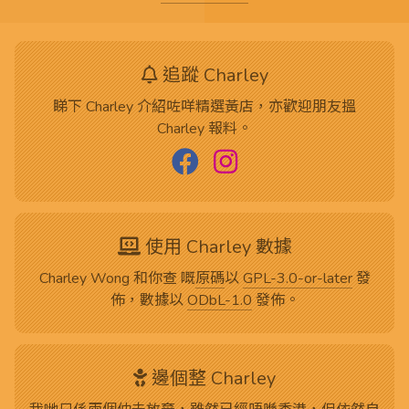
追蹤 Charley
睇下 Charley 介紹咗咩精選黃店，亦歡迎朋友搵
Charley 報料。
使用 Charley 數據
Charley Wong 和你查 嘅
原碼
以
GPL-3.0-or-later
發
佈，數據以
ODbL-1.0
發佈。
邊個整 Charley