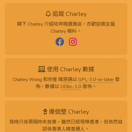
追蹤 Charley
睇下 Charley 介紹咗咩精選黃店，亦歡迎朋友搵
Charley 報料。
使用 Charley 數據
Charley Wong 和你查 嘅
原碼
以
GPL-3.0-or-later
發
佈，數據以
ODbL-1.0
發佈。
邊個整 Charley
我哋只係兩個仲未放棄，雖然已經唔喺香港，但依然自
認係香港人嘅普通人。