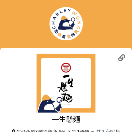
一生懸麵
共
3
個地址
牛頭角道3號得寶商場地下121號鋪