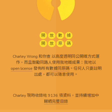
開
放
數
據
開
放
原
碼
Charley Wong 和你查 以高度透明同公開嘅方式運
作，而且鼓勵同路人使用我地嘅成果：我地以
open license
發佈所有
數據同原碼
。任何人只要註明
出處，都可以隨意使用。
Charley 現時收錄咗 9136 項資料，並持續增加中
睇晒完整目錄