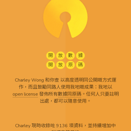
開
放
數
據
開
放
原
碼
Charley Wong 和你查 以高度透明同公開嘅方式運
作，而且鼓勵同路人使用我地嘅成果：我地以
open license
發佈所有
數據同原碼
。任何人只要註明
出處，都可以隨意使用。
Charley 現時收錄咗 9136 項資料，並持續增加中