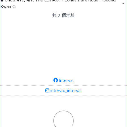
Kwan O
共
2
個地址
Interval
interval_interval