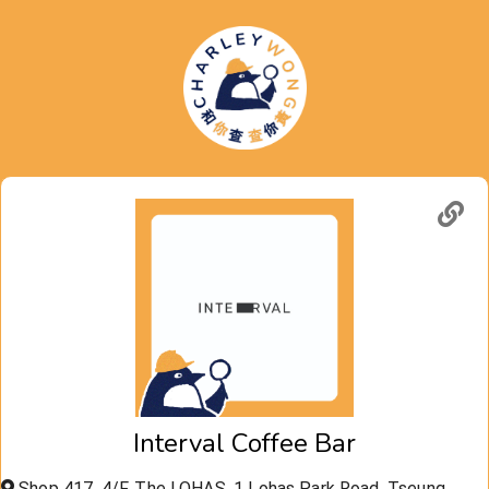
Interval Coffee Bar
Shop 417, 4/F, The LOHAS, 1 Lohas Park Road, Tseung