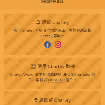
睇晒完整目錄
追蹤 Charley
睇下 Charley 介紹咗咩精選黃店，亦歡迎朋友搵
Charley 報料。
使用 Charley 數據
Charley Wong 和你查 嘅
原碼
以
GPL-3.0-or-later
發
佈，數據以
ODbL-1.0
發佈。
邊個整 Charley