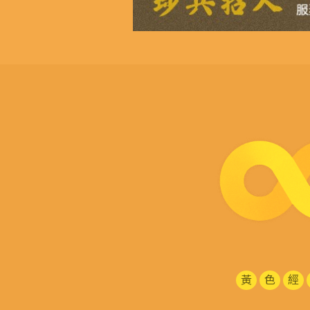
黃
色
經