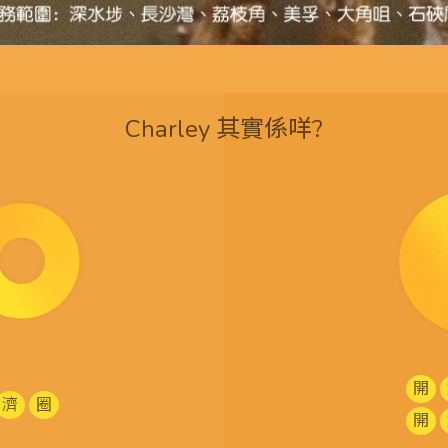
Charley 其實係咩?
開
濟
圈
開