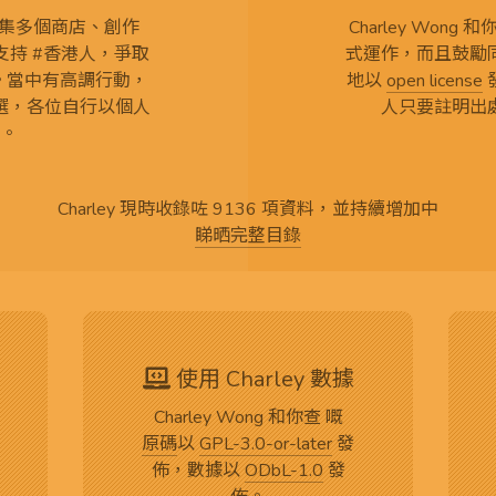
查 搜集多個商店、創作
Charley Won
持 #香港人，爭取
式運作，而且鼓勵
言。當中有高調行動，
地以
open license
選，各位自行以個人
人只要註明出
。
Charley 現時收錄咗 9136 項資料，並持續增加中
睇晒完整目錄
使用 Charley 數據
Charley Wong 和你查 嘅
原碼
以
GPL-3.0-or-later
發
佈，數據以
ODbL-1.0
發