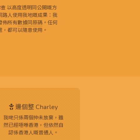
g 和你查 以高度透明同公開嘅方
同路人使用我地嘅成果：我
發佈所有
數據同原碼
。任何
處，都可以隨意使用。
邊個整 Charley
我哋只係兩個仲未放棄，雖
然已經唔喺香港，但依然自
認係香港人嘅普通人。