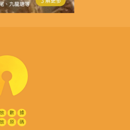
放
數
據
放
原
碼