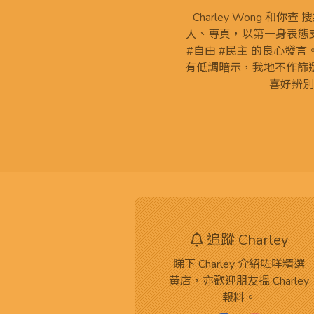
Charley Wong 和你
人、專頁，以第一身表態支
#自由 #民主 的良心發
有低調暗示，我地不作篩
喜好辨別
追蹤 Charley
睇下 Charley 介紹咗咩精選
黃店，亦歡迎朋友搵 Charley
報料。