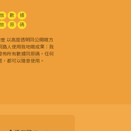
放
數
據
放
原
碼
g 和你查 以高度透明同公開嘅方
同路人使用我地嘅成果：我
發佈所有
數據同原碼
。任何
處，都可以隨意使用。