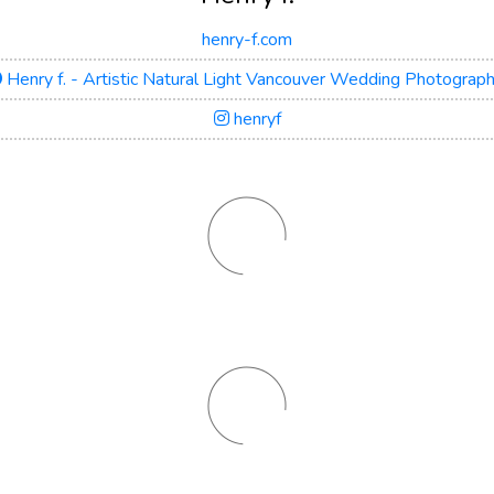
henry-f.com
Henry f. - Artistic Natural Light Vancouver Wedding Photograp
henryf