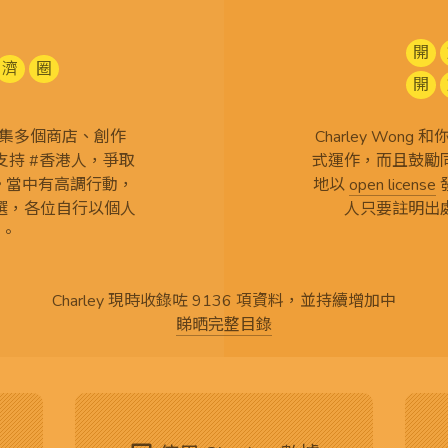
開
濟
圈
開
查 搜集多個商店、創作
Charley Won
持 #香港人，爭取
式運作，而且鼓勵
言。當中有高調行動，
地以
open license
選，各位自行以個人
人只要註明出
。
Charley 現時收錄咗 9136 項資料，並持續增加中
睇晒完整目錄