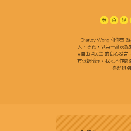
黃
色
經
Charley Wong 和你
人、專頁，以第一身表態支
#自由 #民主 的良心發
有低調暗示，我地不作篩
喜好辨別