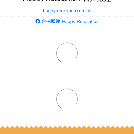
happyrelocation.com.hk
合拍搬運 Happy Relocation