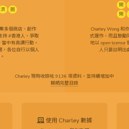
開
濟
圈
開
查 搜集多個商店、創作
Charley Won
持 #香港人，爭取
式運作，而且鼓勵
言。當中有高調行動，
地以
open license
選，各位自行以個人
人只要註明出
。
Charley 現時收錄咗 9136 項資料，並持續增加中
睇晒完整目錄
使用 Charley 數據