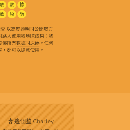
放
數
據
放
原
碼
g 和你查 以高度透明同公開嘅方
同路人使用我地嘅成果：我
發佈所有
數據同原碼
。任何
處，都可以隨意使用。
邊個整 Charley