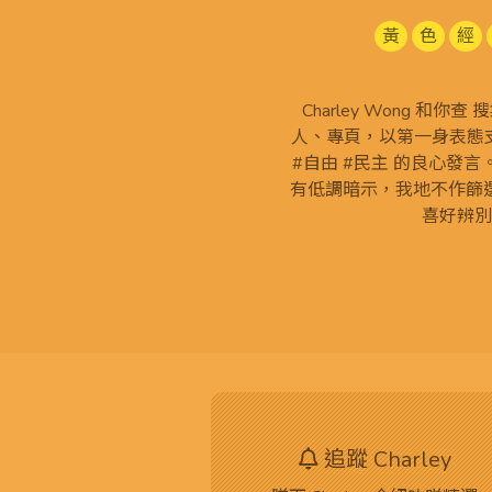
黃
色
經
Charley Wong 和你
人、專頁，以第一身表態支
#自由 #民主 的良心發
有低調暗示，我地不作篩
喜好辨別
追蹤 Charley