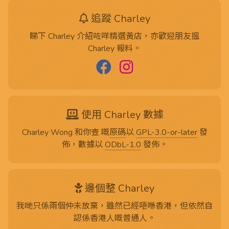
追蹤 Charley
睇下 Charley 介紹咗咩精選黃店，亦歡迎朋友搵
Charley 報料。
使用 Charley 數據
Charley Wong 和你查 嘅
原碼
以
GPL-3.0-or-later
發
佈，數據以
ODbL-1.0
發佈。
邊個整 Charley
我哋只係兩個仲未放棄，雖然已經唔喺香港，但依然自
認係香港人嘅普通人。