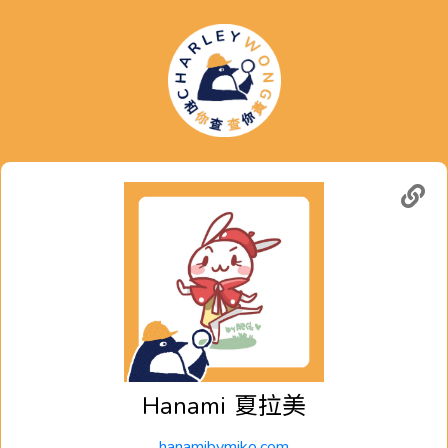
Hanami
夏拉美
hanamibymiko.com