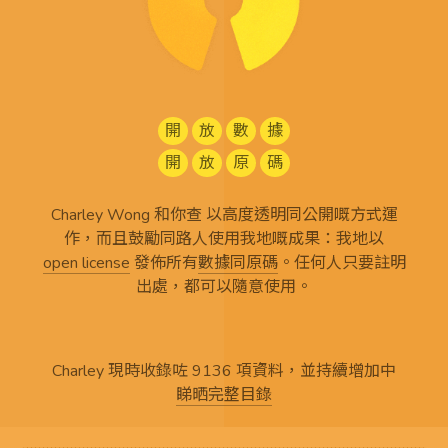
開
放
數
據
開
放
原
碼
Charley Wong 和你查 以高度透明同公開嘅方式運
作，而且鼓勵同路人使用我地嘅成果：我地以
open license
發佈所有
數據同原碼
。任何人只要註明
出處，都可以隨意使用。
Charley 現時收錄咗 9136 項資料，並持續增加中
睇晒完整目錄