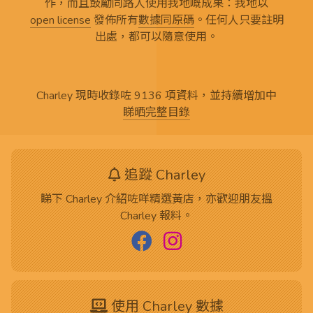
作，而且鼓勵同路人使用我地嘅成果：我地以
open license
發佈所有
數據同原碼
。任何人只要註明
出處，都可以隨意使用。
Charley 現時收錄咗 9136 項資料，並持續增加中
睇晒完整目錄
追蹤 Charley
睇下 Charley 介紹咗咩精選黃店，亦歡迎朋友搵
Charley 報料。
使用 Charley 數據