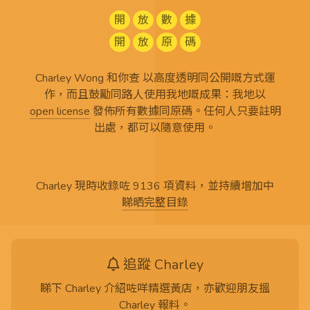
開
放
數
據
開
放
原
碼
Charley Wong 和你查 以高度透明同公開嘅方式運
作，而且鼓勵同路人使用我地嘅成果：我地以
open license
發佈所有
數據同原碼
。任何人只要註明
出處，都可以隨意使用。
Charley 現時收錄咗 9136 項資料，並持續增加中
睇晒完整目錄
追蹤 Charley
睇下 Charley 介紹咗咩精選黃店，亦歡迎朋友搵
Charley 報料。