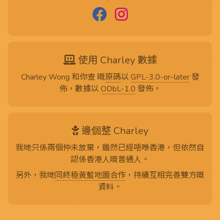
使用 Charley 數據
Charley Wong 和你查 嘅
原碼
以
GPL-3.0-or-later
發
佈，數據以
ODbL-1.0
發佈。
邊個整 Charley
我哋只係兩個仲未放棄，雖然已經唔喺香港，但依然自
認係香港人嘅普通人。
另外，我哋
同終極黃藍地圖合作
，持續互相完善雙方嘅
資料。