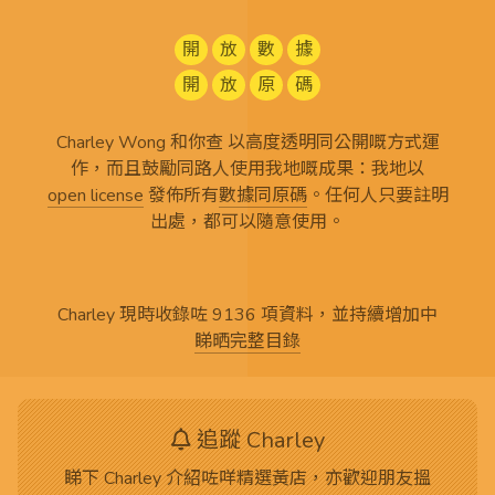
開
放
數
據
開
放
原
碼
Charley Wong 和你查 以高度透明同公開嘅方式運
作，而且鼓勵同路人使用我地嘅成果：我地以
open license
發佈所有
數據同原碼
。任何人只要註明
出處，都可以隨意使用。
Charley 現時收錄咗 9136 項資料，並持續增加中
睇晒完整目錄
追蹤 Charley
睇下 Charley 介紹咗咩精選黃店，亦歡迎朋友搵