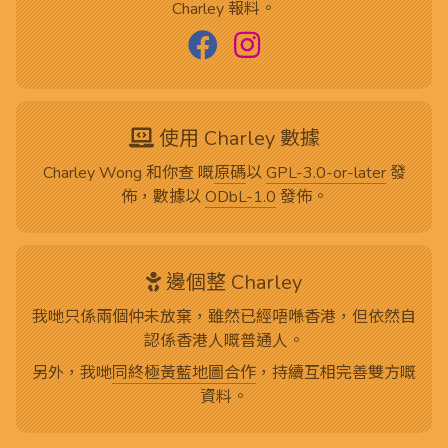
Charley 報料。
使用 Charley 數據
Charley Wong 和你查 嘅
原碼
以
GPL-3.0-or-later
發
佈，數據以
ODbL-1.0
發佈。
邊個整 Charley
我哋只係兩個仲未放棄，雖然已經唔喺香港，但依然自
認係香港人嘅普通人。
另外，我哋
同終極黃藍地圖合作
，持續互相完善雙方嘅
資料。