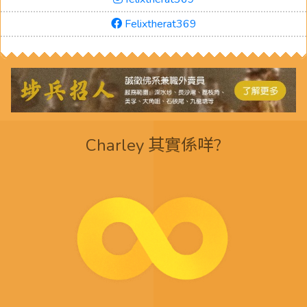
Felixtherat369
Charley 其實係咩?