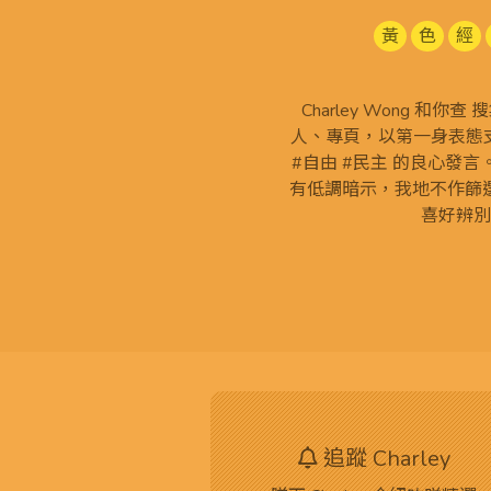
黃
色
經
Charley Wong 和你
人、專頁，以第一身表態支
#自由 #民主 的良心發
有低調暗示，我地不作篩
喜好辨別
追蹤 Charley