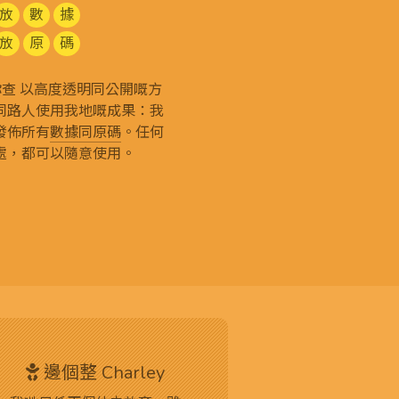
放
數
據
放
原
碼
g 和你查 以高度透明同公開嘅方
同路人使用我地嘅成果：我
發佈所有
數據同原碼
。任何
處，都可以隨意使用。
邊個整 Charley