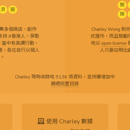
開
濟
圈
開
查 搜集多個商店、創作
Charley Won
持 #香港人，爭取
式運作，而且鼓勵
言。當中有高調行動，
地以
open license
選，各位自行以個人
人只要註明出
。
Charley 現時收錄咗 9136 項資料，並持續增加中
睇晒完整目錄
使用 Charley 數據