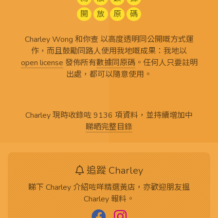
開
放
原
碼
Charley Wong 和你查 以高度透明同公開嘅方式運
作，而且鼓勵同路人使用我地嘅成果：我地以
open license
發佈所有
數據同原碼
。任何人只要註明
出處，都可以隨意使用。
Charley 現時收錄咗 9136 項資料，並持續增加中
睇晒完整目錄
追蹤 Charley
睇下 Charley 介紹咗咩精選黃店，亦歡迎朋友搵
Charley 報料。