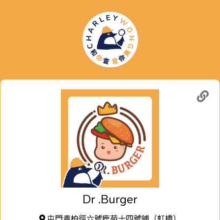
Dr .Burger
屯門青柏徑六號鹿苑十四號鋪（虹橋）