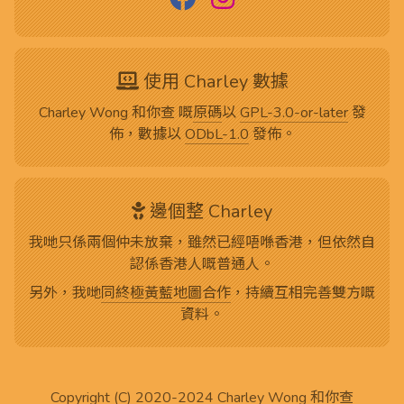
使用 Charley 數據
Charley Wong 和你查 嘅
原碼
以
GPL-3.0-or-later
發
佈，數據以
ODbL-1.0
發佈。
邊個整 Charley
我哋只係兩個仲未放棄，雖然已經唔喺香港，但依然自
認係香港人嘅普通人。
另外，我哋
同終極黃藍地圖合作
，持續互相完善雙方嘅
資料。
Copyright (C) 2020-2024
Charley Wong 和你查