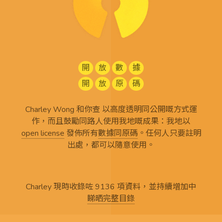
開
放
數
據
開
放
原
碼
Charley Wong 和你查 以高度透明同公開嘅方式運
作，而且鼓勵同路人使用我地嘅成果：我地以
open license
發佈所有
數據同原碼
。任何人只要註明
出處，都可以隨意使用。
Charley 現時收錄咗 9136 項資料，並持續增加中
睇晒完整目錄