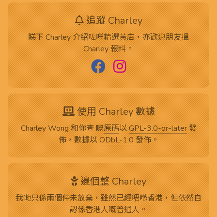
追蹤 Charley
睇下 Charley 介紹咗咩精選黃店，亦歡迎朋友搵
Charley 報料。
使用 Charley 數據
Charley Wong 和你查 嘅
原碼
以
GPL-3.0-or-later
發
佈，數據以
ODbL-1.0
發佈。
邊個整 Charley
我哋只係兩個仲未放棄，雖然已經唔喺香港，但依然自
認係香港人嘅普通人。