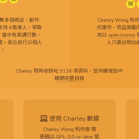
開
查 搜集多個商店、創作
Charley Won
持 #香港人，爭取
式運作，而且鼓勵
言。當中有高調行動，
地以
open license
選，各位自行以個人
人只要註明出
。
Charley 現時收錄咗 9136 項資料，並持續增加中
睇晒完整目錄
使用 Charley 數據
Charley Wong 和你查 嘅
原碼
以
GPL-3.0-or-later
發