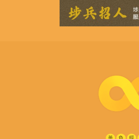
黃
色
經