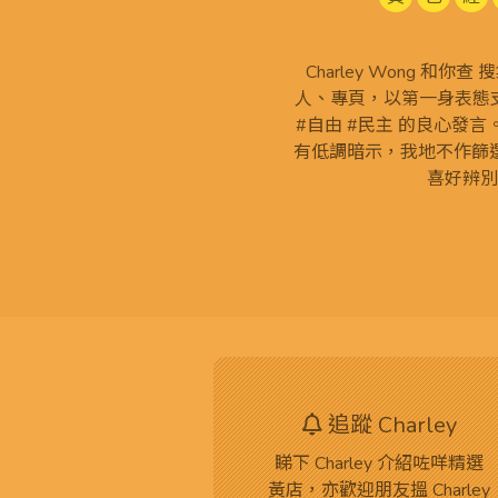
Charley Wong 和你
人、專頁，以第一身表態支
#自由 #民主 的良心發
有低調暗示，我地不作篩
喜好辨別
追蹤 Charley
睇下 Charley 介紹咗咩精選
黃店，亦歡迎朋友搵 Charley