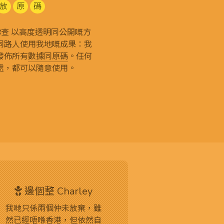
放
原
碼
g 和你查 以高度透明同公開嘅方
同路人使用我地嘅成果：我
發佈所有
數據同原碼
。任何
處，都可以隨意使用。
邊個整 Charley
我哋只係兩個仲未放棄，雖
然已經唔喺香港，但依然自