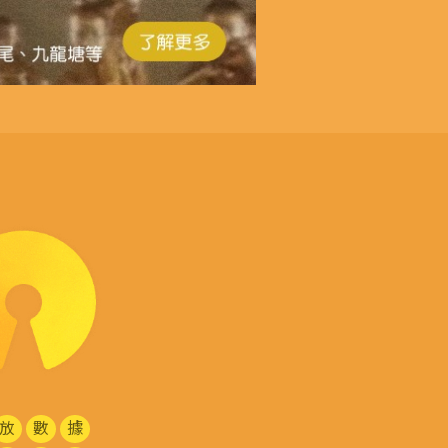
放
數
據