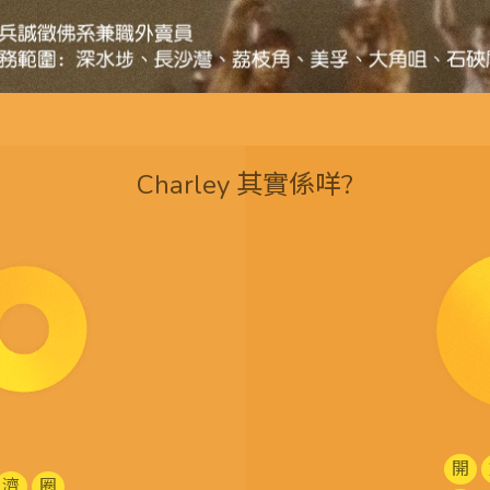
Charley 其實係咩?
開
濟
圈