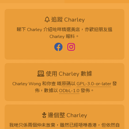
追蹤 Charley
睇下 Charley 介紹咗咩精選黃店，亦歡迎朋友搵
Charley 報料。
使用 Charley 數據
Charley Wong 和你查 嘅
原碼
以
GPL-3.0-or-later
發
佈，數據以
ODbL-1.0
發佈。
邊個整 Charley
我哋只係兩個仲未放棄，雖然已經唔喺香港，但依然自