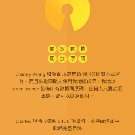
開
放
數
據
開
放
原
碼
Charley Wong 和你查 以高度透明同公開嘅方式運
作，而且鼓勵同路人使用我地嘅成果：我地以
open license
發佈所有
數據同原碼
。任何人只要註明
出處，都可以隨意使用。
Charley 現時收錄咗 9136 項資料，並持續增加中
睇晒完整目錄