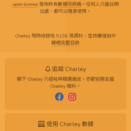
open license
發佈所有
數據同原碼
。任何人只要註明
出處，都可以隨意使用。
Charley 現時收錄咗 9136 項資料，並持續增加中
睇晒完整目錄
追蹤 Charley
睇下 Charley 介紹咗咩精選黃店，亦歡迎朋友搵
Charley 報料。
使用 Charley 數據