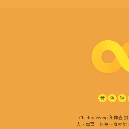
黃
色
經
Charley Wong 和你
人、專頁，以第一身表態支