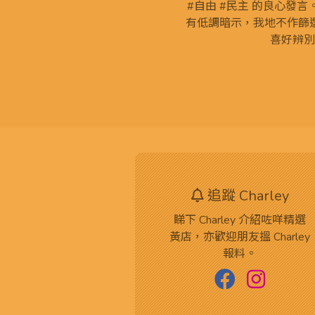
#自由 #民主 的良心發
有低調暗示，我地不作篩
喜好辨別
追蹤 Charley
睇下 Charley 介紹咗咩精選
黃店，亦歡迎朋友搵 Charley
報料。