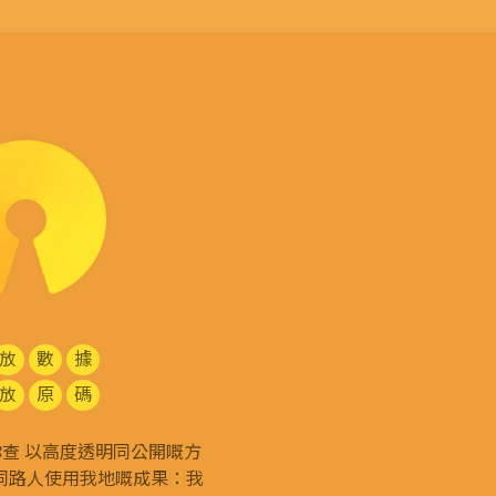
放
數
據
放
原
碼
g 和你查 以高度透明同公開嘅方
同路人使用我地嘅成果：我