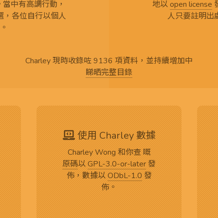
言。當中有高調行動，
地以
open license
選，各位自行以個人
人只要註明出
。
Charley 現時收錄咗 9136 項資料，並持續增加中
睇晒完整目錄
使用 Charley 數據
Charley Wong 和你查 嘅
原碼
以
GPL-3.0-or-later
發
佈，數據以
ODbL-1.0
發
佈。