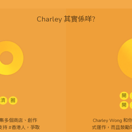
Charley 其實係咩?
開
濟
圈
開
查 搜集多個商店、創作
Charley Won
持 #香港人，爭取
式運作，而且鼓勵