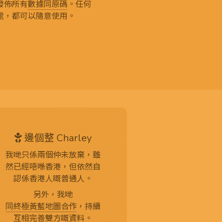
發佈所有
數據同原碼
。任何
處，都可以隨意使用。
邊個整 Charley
我哋只係兩個仲未放棄，雖
然已經唔喺香港，但依然自
認係香港人嘅普通人。
另外，我哋
同終極黃藍地圖合作
，持續
互相完善雙方嘅資料。