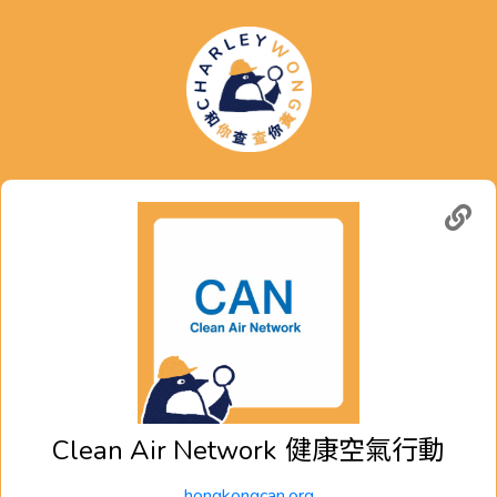
Clean Air Network
健康空氣行動
hongkongcan.org