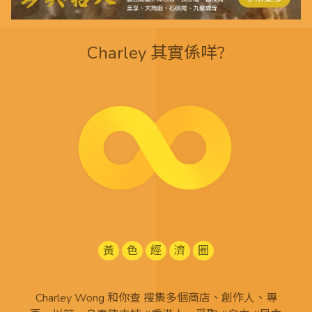
Charley 其實係咩?
黃
色
經
濟
圈
Charley Wong 和你查 搜集多個商店、創作人、專