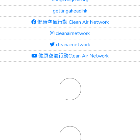
gettingahead.hk
健康空氣行動 Clean Air Network
cleanairnetwork
cleanairnetwork
健康空氣行動Clean Air Network