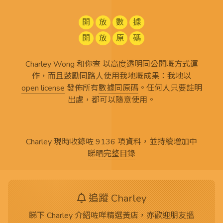
開
放
數
據
開
放
原
碼
Charley Wong 和你查 以高度透明同公開嘅方式運
作，而且鼓勵同路人使用我地嘅成果：我地以
open license
發佈所有
數據同原碼
。任何人只要註明
出處，都可以隨意使用。
Charley 現時收錄咗 9136 項資料，並持續增加中
睇晒完整目錄
追蹤 Charley
睇下 Charley 介紹咗咩精選黃店，亦歡迎朋友搵