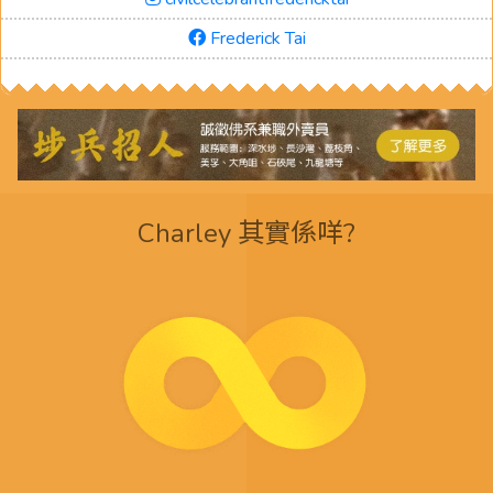
Frederick Tai
Charley 其實係咩?