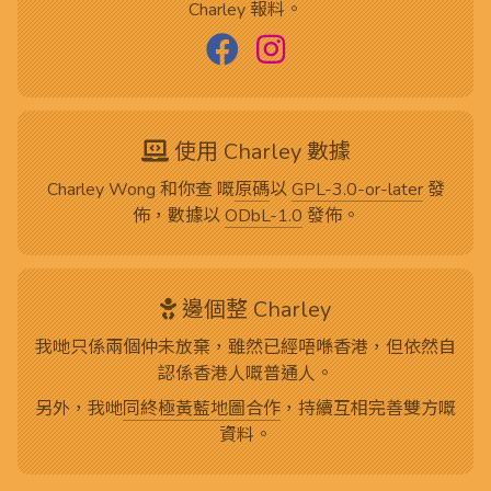
Charley 報料。
使用 Charley 數據
Charley Wong 和你查 嘅
原碼
以
GPL-3.0-or-later
發
佈，數據以
ODbL-1.0
發佈。
邊個整 Charley
我哋只係兩個仲未放棄，雖然已經唔喺香港，但依然自
認係香港人嘅普通人。
另外，我哋
同終極黃藍地圖合作
，持續互相完善雙方嘅
資料。