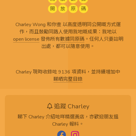
開
放
原
碼
Charley Wong 和你查 以高度透明同公開嘅方式運
作，而且鼓勵同路人使用我地嘅成果：我地以
open license
發佈所有
數據同原碼
。任何人只要註明
出處，都可以隨意使用。
Charley 現時收錄咗 9136 項資料，並持續增加中
睇晒完整目錄
追蹤 Charley
睇下 Charley 介紹咗咩精選黃店，亦歡迎朋友搵
Charley 報料。