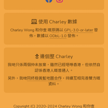
使用 Charley 數據
Charley Wong 和你查 嘅
原碼
以
GPL-3.0-or-later
發
佈，數據以
ODbL-1.0
發佈。
邊個整 Charley
我哋只係兩個仲未放棄，雖然已經唔喺香港，但依然自
認係香港人嘅普通人。
另外，我哋
同終極黃藍地圖合作
，持續互相完善雙方嘅
資料。
Copyright (C) 2020-2024
Charley Wong 和你查