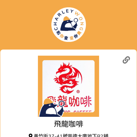
飛龍咖啡
黃竹街37-41號崇德大廈地下B2舖