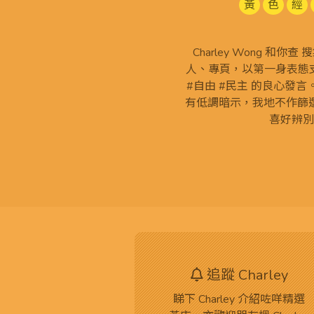
黃
色
經
Charley Wong 和你
人、專頁，以第一身表態支
#自由 #民主 的良心發
有低調暗示，我地不作篩
喜好辨別
追蹤 Charley
睇下 Charley 介紹咗咩精選