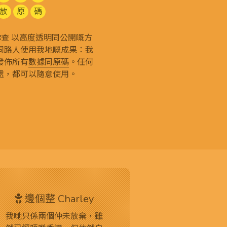
放
原
碼
g 和你查 以高度透明同公開嘅方
同路人使用我地嘅成果：我
發佈所有
數據同原碼
。任何
處，都可以隨意使用。
邊個整 Charley
我哋只係兩個仲未放棄，雖