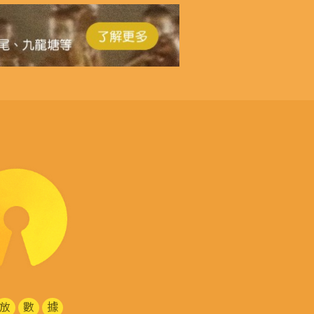
放
數
據