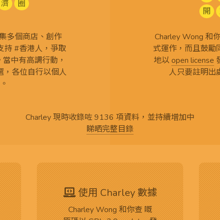
濟
圈
開
查 搜集多個商店、創作
Charley Won
持 #香港人，爭取
式運作，而且鼓勵
言。當中有高調行動，
地以
open license
選，各位自行以個人
人只要註明出
。
Charley 現時收錄咗 9136 項資料，並持續增加中
睇晒完整目錄
使用 Charley 數據
Charley Wong 和你查 嘅