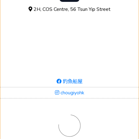
2H, COS Centre, 56 Tsun Yip Street
釣魚船屋
chougiyohk