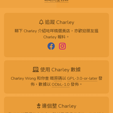
追蹤 Charley
睇下 Charley 介紹咗咩精選黃店，亦歡迎朋友搵
Charley 報料。
使用 Charley 數據
Charley Wong 和你查 嘅
原碼
以
GPL-3.0-or-later
發
佈，數據以
ODbL-1.0
發佈。
邊個整 Charley