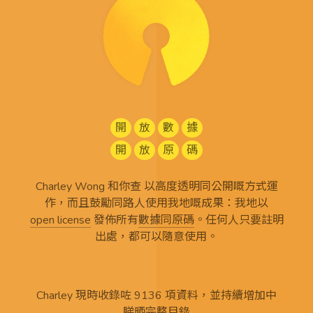
開
放
數
據
開
放
原
碼
Charley Wong 和你查 以高度透明同公開嘅方式運
作，而且鼓勵同路人使用我地嘅成果：我地以
open license
發佈所有
數據同原碼
。任何人只要註明
出處，都可以隨意使用。
Charley 現時收錄咗 9136 項資料，並持續增加中
睇晒完整目錄