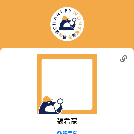
張君豪
張君豪