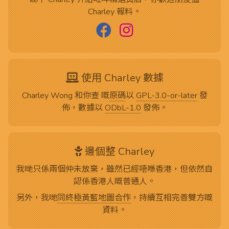
Charley 報料。
使用 Charley 數據
Charley Wong 和你查 嘅
原碼
以
GPL-3.0-or-later
發
佈，數據以
ODbL-1.0
發佈。
邊個整 Charley
我哋只係兩個仲未放棄，雖然已經唔喺香港，但依然自
認係香港人嘅普通人。
另外，我哋
同終極黃藍地圖合作
，持續互相完善雙方嘅
資料。