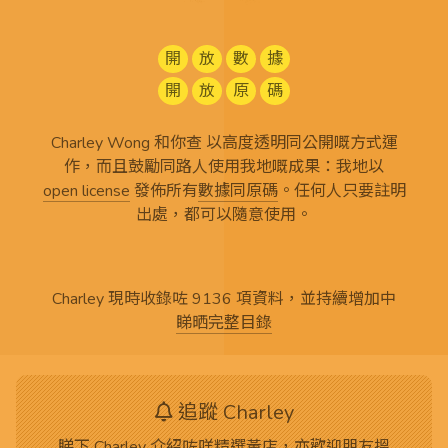
開
放
數
據
開
放
原
碼
Charley Wong 和你查 以高度透明同公開嘅方式運
作，而且鼓勵同路人使用我地嘅成果：我地以
open license
發佈所有
數據同原碼
。任何人只要註明
出處，都可以隨意使用。
Charley 現時收錄咗 9136 項資料，並持續增加中
睇晒完整目錄
追蹤 Charley
睇下 Charley 介紹咗咩精選黃店，亦歡迎朋友搵