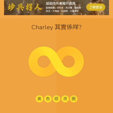
Charley 其實係咩?
黃
色
經
濟
圈