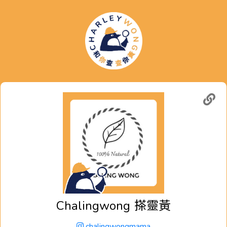
Chalingwong
搽靈黃
chalingwongmama