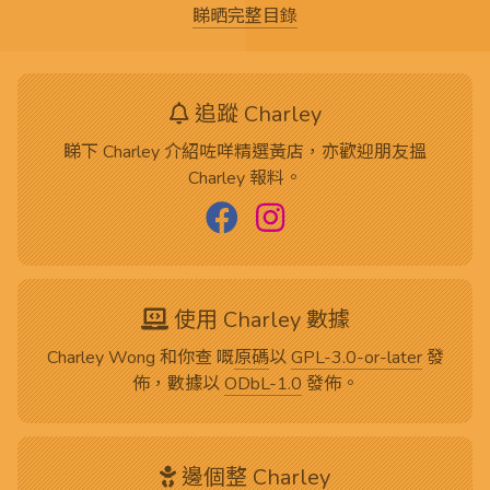
睇晒完整目錄
追蹤 Charley
睇下 Charley 介紹咗咩精選黃店，亦歡迎朋友搵
Charley 報料。
使用 Charley 數據
Charley Wong 和你查 嘅
原碼
以
GPL-3.0-or-later
發
佈，數據以
ODbL-1.0
發佈。
邊個整 Charley