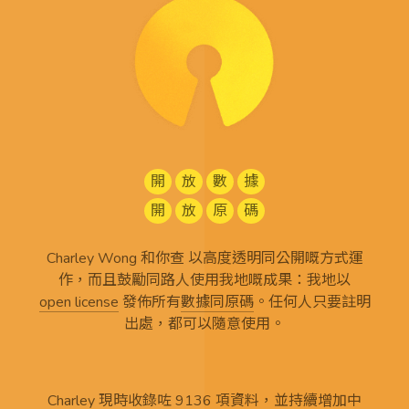
開
放
數
據
開
放
原
碼
Charley Wong 和你查 以高度透明同公開嘅方式運
作，而且鼓勵同路人使用我地嘅成果：我地以
open license
發佈所有
數據同原碼
。任何人只要註明
出處，都可以隨意使用。
Charley 現時收錄咗 9136 項資料，並持續增加中