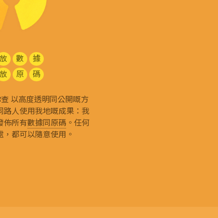
放
數
據
放
原
碼
g 和你查 以高度透明同公開嘅方
同路人使用我地嘅成果：我
發佈所有
數據同原碼
。任何
處，都可以隨意使用。