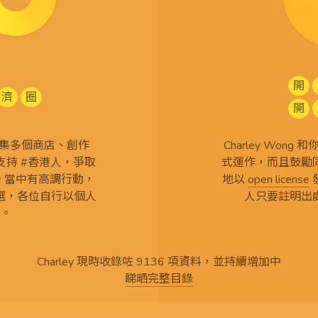
開
濟
圈
開
查 搜集多個商店、創作
Charley Won
持 #香港人，爭取
式運作，而且鼓勵
言。當中有高調行動，
地以
open license
選，各位自行以個人
人只要註明出
。
Charley 現時收錄咗 9136 項資料，並持續增加中
睇晒完整目錄