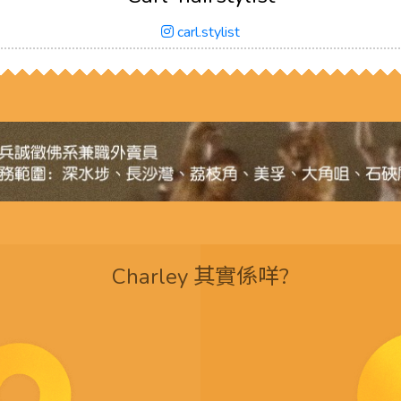
carl.stylist
Charley 其實係咩?