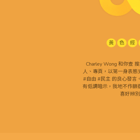
黃
色
經
Charley Wong 和你
人、專頁，以第一身表態支
#自由 #民主 的良心發
有低調暗示，我地不作篩
喜好辨別