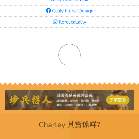
Calily Floral Design
floral.callalily
Charley 其實係咩?