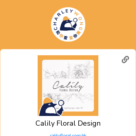
Calily Floral Design
calilyfloral.com.hk