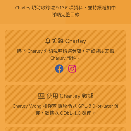
Charley 現時收錄咗 9136 項資料，並持續增加中
睇晒完整目錄
追蹤 Charley
睇下 Charley 介紹咗咩精選黃店，亦歡迎朋友搵
Charley 報料。
使用 Charley 數據
Charley Wong 和你查 嘅
原碼
以
GPL-3.0-or-later
發
佈，數據以
ODbL-1.0
發佈。